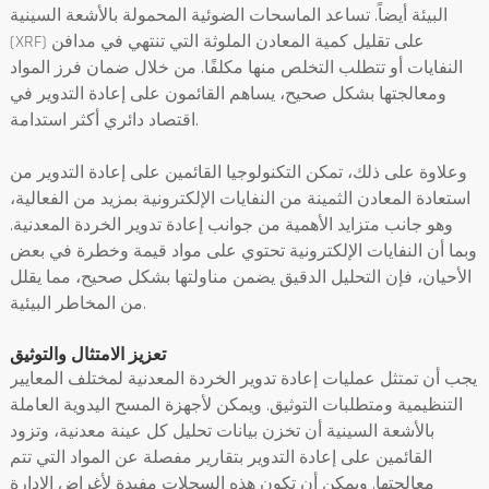
البيئة أيضاً. تساعد الماسحات الضوئية المحمولة بالأشعة السينية
(XRF) على تقليل كمية المعادن الملوثة التي تنتهي في مدافن
النفايات أو تتطلب التخلص منها مكلفًا. من خلال ضمان فرز المواد
ومعالجتها بشكل صحيح، يساهم القائمون على إعادة التدوير في
اقتصاد دائري أكثر استدامة.
وعلاوة على ذلك، تمكن التكنولوجيا القائمين على إعادة التدوير من
استعادة المعادن الثمينة من النفايات الإلكترونية بمزيد من الفعالية،
وهو جانب متزايد الأهمية من جوانب إعادة تدوير الخردة المعدنية.
وبما أن النفايات الإلكترونية تحتوي على مواد قيمة وخطرة في بعض
الأحيان، فإن التحليل الدقيق يضمن مناولتها بشكل صحيح، مما يقلل
من المخاطر البيئية.
تعزيز الامتثال والتوثيق
يجب أن تمتثل عمليات إعادة تدوير الخردة المعدنية لمختلف المعايير
التنظيمية ومتطلبات التوثيق. ويمكن لأجهزة المسح اليدوية العاملة
بالأشعة السينية أن تخزن بيانات تحليل كل عينة معدنية، وتزود
القائمين على إعادة التدوير بتقارير مفصلة عن المواد التي تتم
معالجتها. ويمكن أن تكون هذه السجلات مفيدة لأغراض الإدارة