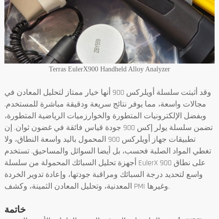
Terras EulerX900 Handheld Alloy Analyzer
وقد أثبتت سلسلة أويلركس 900 أنها خيار ممتاز لتحليل المعادن في
مجالات واسعة، مما يوفر نتائج سريعة ودقيقة مباشرة للمستخدم.
وبفضل الإلكترونيات المتطورة والخوارزميات الرياضية المتطورة،
تضمن سلسلة يولر إكس 900 جودة قياس فائقة في غضون ثوان. إن
تطبيقات جهاز أويلركس 900 المحمول باليد واسعة النطاق، ولا
تغطي المواد الصلبة فحسب، بل أيضا السوائل والمساحيق. تستخدم
أجهزة تحليل السبائك المحمولة من سلسلة EulerX 900 على نطاق
واسع لتحديد درجة السبائك ومراقبة جودتها، وإعادة تدوير الخردة
المعدنية، وتحليل المعادن الثمينة، وكشف PMI وغيرها.
خاتمة