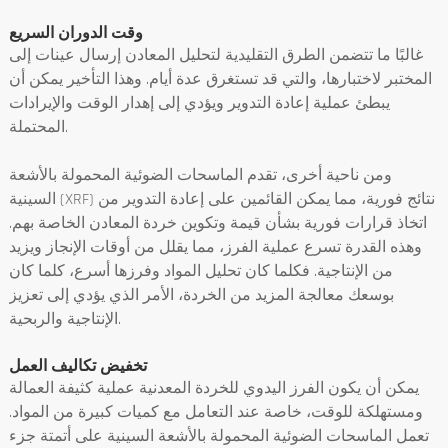
وقت الدوران السريع
غالبًا ما تتضمن الطرق التقليدية لتحليل المعادن إرسال عينات إلى
المختبر لاختبارها، والتي قد تستغرق عدة أيام. وهذا التأخير يمكن أن
يبطئ عملية إعادة التدوير ويؤدي إلى إهدار الوقت والإيرادات
المحتملة.
ومن ناحية أخرى، تقدم الماسحات الضوئية المحمولة بالأشعة
السينية (XRF) نتائج فورية، مما يمكن القائمين على إعادة التدوير من
اتخاذ قرارات فورية بشأن قيمة وتكوين خردة المعادن الخاصة بهم.
وهذه القدرة تسرع عملية الفرز، مما يقلل من أوقات الإنجاز ويزيد
من الإنتاجية. فكلما كان تحليل المواد وفرزها أسرع، كلما كان
بوسعك معالجة المزيد من الخردة، الأمر الذي يؤدي إلى تعزيز
الإنتاجية والربحية.
تخفيض تكاليف العمل
يمكن أن يكون الفرز اليدوي للخردة المعدنية عملية كثيفة العمالة
ومستهلكة للوقت، خاصة عند التعامل مع كميات كبيرة من المواد.
تعمل الماسحات الضوئية المحمولة بالأشعة السينية على أتمتة جزء