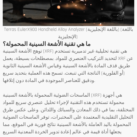
Terras EulerX900 Handheld Alloy Analyzer (باللغة الإنجليزية) (باللغة
الإنجليزية)
ما هي تقنية الأشعة السينية المحمولة؟
توهج الأشعة السينية (XRF) هي تقنية تحليلية غير تدميرية تستخدم
لتحديد التركيب العنصري للمواد. بمصطلحات بسيطة، يعمل XRF عن
طريق قذف المادة بالأشعة السينية وقياس الأشعة السينية الثانوية
(أو الفلورية) الناتجة التي تنبعث. تسمح هذه العملية بتحديد سريع
ودقيق للعناصر الموجودة في المادة دون إتلافها.
الماسحات الضوئية المحمولة بالأشعة السينية (XRF) هي أجهزة
محمولة تستخدم هذه التقنية لإجراء تحليل عنصري سريع للمواد
المختلفة، بما في ذلك المعادن والسبائك واللدائن. وعلى عكس طرق
التحليل التقليدية المعتمدة على المختبرات، توفر الماسحات الضوئية
المحمولة باليد العاملة بالأشعة السينية نتائج فورية في الموقع، مما
يجعلها أداة قيمة في عالم إعادة تدوير الخردة المعدنية السريع