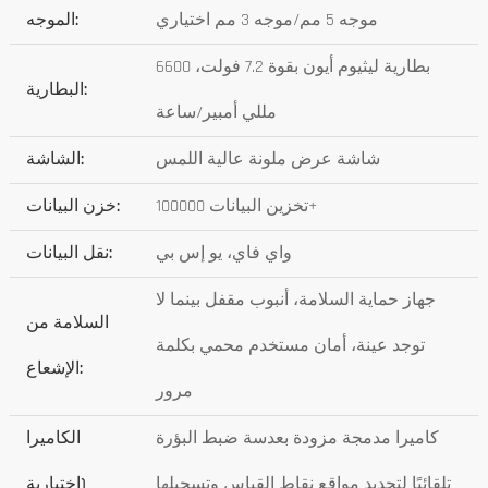
موجه 5 مم/موجه 3 مم اختياري
الموجه:
بطارية ليثيوم أيون بقوة 7.2 فولت، 6600
البطارية:
مللي أمبير/ساعة
شاشة عرض ملونة عالية اللمس
الشاشة:
تخزين البيانات 100000+
خزن البيانات:
واي فاي، يو إس بي
نقل البيانات:
جهاز حماية السلامة، أنبوب مقفل بينما لا
السلامة من
توجد عينة، أمان مستخدم محمي بكلمة
الإشعاع:
مرور
كاميرا مدمجة مزودة بعدسة ضبط البؤرة
الكاميرا
تلقائيًا لتحديد مواقع نقاط القياس وتسجيلها
(اختيارية