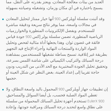
العديد من بيئات معالجة المعادن، ويعتز بقدرته على النقل، مما
يسمح باختباره في أي مكان وزمان، وتشغيله وصيانته بسهولة.
وقد أثبتت سلسلة أويلركس 900 أنها خيار ممتاز لتحليل المعادن
في مجالات واسعة، مما يوفر نتائج سريعة ودقيقة مباشرة
للمستخدم. وبفضل الإلكترونيات المتطورة والخوارزميات
الرياضية المتطورة، تضمن سلسلة يولر إكس 900 جودة قياس
فائقة في غضون ثوان. وهذا يجعلها أداة مثالية لفحص وتحليل
المواد الواردة والمنتجات النهائية وأجزاء الإنتاج قيد التجهيز
بطريقة غير إتلافية. تسمح بساطة تشغيلها للمستخدمين بمشاهدة
درجة السبائك والتركيب الكيميائي على شاشة اللمس بسرعة،
وتحقيق تحليل الجودة المختبرية مع الحد الأدنى من التدريب ودون
حاجة تقريبا إلى إعداد العينة، بغض النظر عن شكل العينة أو
حجمها.
إن تطبيقات جهاز أويلركس 900 المحمول باليد واسعة النطاق، ولا
تغطي المواد الصلبة فحسب، بل أيضا السوائل والمساحيق.
تستخدم أجهزة تحليل السبائك المحمولة من سلسلة EulerX 900
على نطاق واسع لتحديد درجة السبائك ومراقبة جودتها، وإعادة