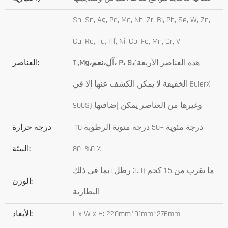
Sb, Sn, Ag, Pd, Mo, Nb, Zr, Bi, Pb, Se, W, Zn,
Cu, Re, Ta, Hf, Ni, Co, Fe, Mn, Cr, V,
(هذه العناصر الأربعة
نعم، P، S،
آل،
Mg،
Ti,
العناصر:
الخفيفة لا يمكن الكشف عنها إلا في EulerX
900S) وغيرها من العناصر يمكن إضافتها
-10 درجة مئوية ~50 درجة مئوية الرطوبة
درجة حرارة
0%~80 ٪
البيئة:
ما يقرب من 1.5 كجم (3.3 رطل) بما في ذلك
الوزن:
البطارية
L x W x H: 220mm*91mm*276mm
الأبعاد: