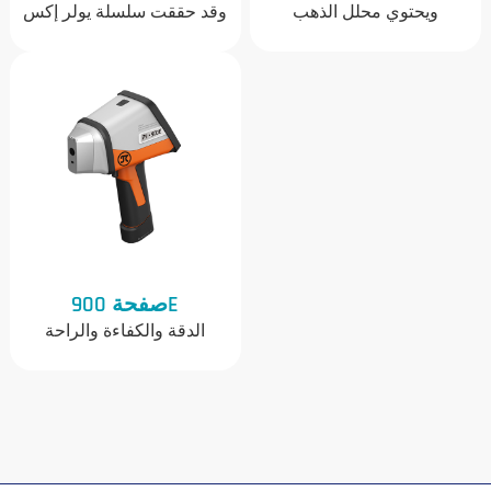
ويحتوي محلل الذهب
وقد حققت سلسلة يولر إكس
المحمول EulerX 990 على
500 من تيرا ساينتفك تقدمًا
أنبوب سيراميكي فائق التركيز
كبيرًا في أجهزة تحليل التعدين
يعمل بالأشعة السينية وعلى
اليدوية العاملة بالأشعة
أحدث تكنولوجيا كاشف أشباه
السينية (XRF)
الموصلات
صفحة 900E
الدقة والكفاءة والراحة
والقدرة على تحمل التكاليف
مع أحدث محلل سبائك
محمول لدينا. ويقدم معالج Pi
900E (Pi 900E)، المصمم