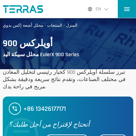
المنزل
EN
المنتجات
المنزل
-
المنتجات
-
محلل أشعة إكس يدوي
التطبيقات
أويلركس 900
المدوّنة
محلل سبيكة اليد EulerX 900 Series
عنا نحن
الاتصال
تبرز سلسلة أويلركس 900 كخيار رئيسي لتحليل المعادن
في مختلف الصناعات، وتقدم نتائج سريعة ودقيقة بشكل
مريح في راحة يدك.
+86 13426177171
أتحتاج لإقتراح من أجل طلبك؟