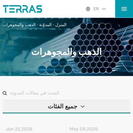
المنزل
EN
المنتجات
المنزل
-
المدوّنة
-
الذهب والمجوهرات
التطبيقات
المدوّنة
الذهب والمجوهرات
عنا نحن
الاتصال
جميع الفئات
Jun 22,2026
May 08,2026