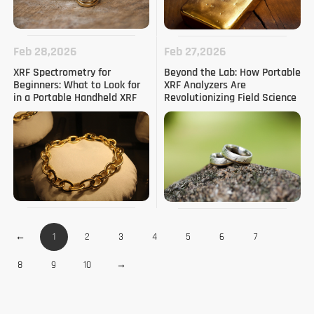
Feb 28,2026
Feb 27,2026
XRF Spectrometry for
Beyond the Lab: How Portable
Beginners: What to Look for
XRF Analyzers Are
in a Portable Handheld XRF
Revolutionizing Field Science
(باللغة الإنجليزية)
Analyzer (باللغة الإنجليزية)
←
1
2
3
4
5
6
7
8
9
10
→