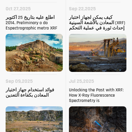
Oct 27,2025
Sep 22,2025
كيف يمكن لجهاز اختبار
اطلع عليه بتاريخ 25 أكتوبر
المعادن بالأشعة السينية (XRF)
2014. Preliminary o do
إحداث ثورة في عملية التحكم
Espectrographic metro XRF
في الجودة الخاصة بك
Portمدن til na Mineraolo: Um
Anulation lise para o Setor
Sep 09,2025
Jul 25,2025
Unlocking the Past with XRF:
فوائد استخدام جهاز اختبار
How X-Ray Fluorescence
المعادن بكفاءة التعدين
Spectrometry is
Revolutionizing
Geoarchaeology.