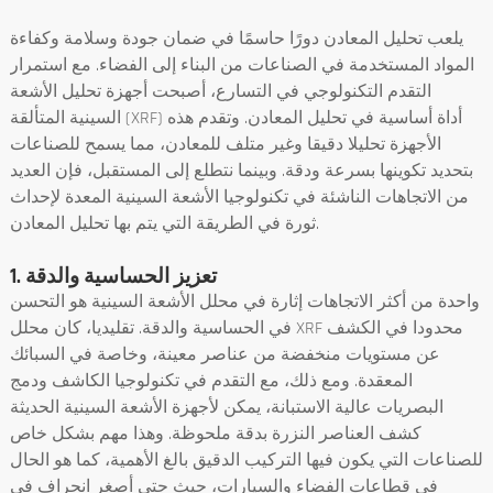
يلعب تحليل المعادن دورًا حاسمًا في ضمان جودة وسلامة وكفاءة
المواد المستخدمة في الصناعات من البناء إلى الفضاء. مع استمرار
التقدم التكنولوجي في التسارع، أصبحت أجهزة تحليل الأشعة
السينية المتألقة (XRF) أداة أساسية في تحليل المعادن. وتقدم هذه
الأجهزة تحليلا دقيقا وغير متلف للمعادن، مما يسمح للصناعات
بتحديد تكوينها بسرعة ودقة. وبينما نتطلع إلى المستقبل، فإن العديد
من الاتجاهات الناشئة في تكنولوجيا الأشعة السينية المعدة لإحداث
ثورة في الطريقة التي يتم بها تحليل المعادن.
1. تعزيز الحساسية والدقة
واحدة من أكثر الاتجاهات إثارة في محلل الأشعة السينية هو التحسن
في الحساسية والدقة. تقليديا، كان محلل XRF محدودا في الكشف
عن مستويات منخفضة من عناصر معينة، وخاصة في السبائك
المعقدة. ومع ذلك، مع التقدم في تكنولوجيا الكاشف ودمج
البصريات عالية الاستبانة، يمكن لأجهزة الأشعة السينية الحديثة
كشف العناصر النزرة بدقة ملحوظة. وهذا مهم بشكل خاص
للصناعات التي يكون فيها التركيب الدقيق بالغ الأهمية، كما هو الحال
في قطاعات الفضاء والسيارات، حيث حتى أصغر انحراف في