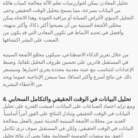
تحليل المعادن. يمكن لخوارزميات تعلم الآلة معالجة كميات هائلة
من البيانات بسرعة، مما يسمح بتحليل الوقت الحقيقي وحتى
التحليل التنبؤي لأغراض الصيانة أو مراقبة الجودة. وهذا الاتجاه يمكن
محللي الأشعة السينية من أن يصبحوا أكثر ذكاءً، وأكثر بديهية،
وأفضل في تحديد الأنماط في تكوين المعادن التي قد يكون من
الصعب على البشر اكتشافها.
من خلال تعزيز الذكاء الاصطناعي، سيكون محللو الأشعة السينية
في المستقبل قادرين على تحسين ظروف التحليل تلقائيا، وضبط
الإعدادات لتتناسب مع عينة معدنية محددة يجري اختبارها. وسيسفر
ذلك عن نتائج أسرع وأكثر اتساقا، مما سيعزز الإنتاجية عموما ويحد
من الأخطاء البشرية.
4. تحليل البيانات في الوقت الحقيقي والتكامل السحابي
ومع تزايد اعتماد الصناعات على البيانات، أصبحت القدرة على تحليل
البيانات في الوقت الحقيقي وتبادل النتائج على الفور أمراً أساسياً.
العديد من محللات الأشعة السينية الحديثة تتميز بالفعل بمعالجة
البيانات في الوقت الحقيقي، ولكن في المستقبل سوف نرى تكامل
أعمق مع منصات الحوسبة السحابية. وهذا يعني أن نتائج تحليل