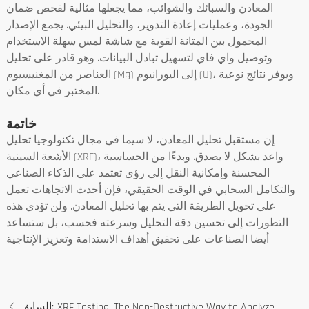
المعادن والسبائك والشوائب، مما يجعلها مثالية لفحص ضمان
الجودة، وعمليات إعادة التدوير، والتحليل البيئي. يجمع الإصدار
المحمول بين المتانة القوية مع شاشة لمس سهلة الاستخدام
وتوصيل واي فاي لتسهيل تبادل البيانات. وهو قادر على تحليل
العناصر من المغنيسيوم (Mg) إلى اليورانيوم (U)، ويوفر نتائج نوعية
المختبر في أي مكان.
خاتمة
إن مستقبل تحليل المعادن، لا سيما في مجال تكنولوجيا تحليل
الأشعة السينية (XRF)، واعد بشكل لا يصدق. وبدءًا من الحساسية
المحسنة وإمكانية النقل إلى رؤى تعتمد على الذكاء الصناعي
والتكامل السحابي في الوقت الحقيقي، فإن أحدث الاتجاهات تعمل
على تحويل الطريقة التي يتم بها تحليل المعادن. ولن تؤدي هذه
التطورات إلى تحسين دقة التحليل وسرعته فحسب، بل ستساعد
أيضا الصناعات على تحقيق أهداف الاستدامة وتعزيز الإنتاجية.
XRF Testing: The Non-Destructive Way to Analyze
السابق: