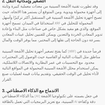
2. التصغير وإمكانية النقل
وقد تطورت تقنية الأشعة السينية من معدات معملية كبيرة وثابتة
إلى أجهزة محمولة ويدوية. ومن المتوقع أن يستمر هذا الاتجاه، حيث
تصبح أجهزة تحليل الأشعة السينية في المستقبل أكثر تركيزًا وأسهل
استخدامًا في الميدان. تسمح أجهزة XRF المحمولة للتحليل في
الموقع، والذي هو مفيد بشكل خاص في صناعات مثل البناء وإعادة
تدوير المعادن الخردة والتعدين. ويمكن للفنيين تحليل عينات المعادن
بسرعة دون الحاجة إلى نقلها إلى المختبر، مما يوفر الوقت والمال.
كما يفتح تصغير أجهزة تحليل الأشعة السينية (XRF) فرصاً جديدة في
مناطق مثل البيئات النائية أو القاسية حيث الوصول إلى المختبرات
محدود. مع التحسينات في عمر البطارية والاتصالات اللاسلكية،
يمكن استخدام محلل الأشعة السينية المحمولة في المواقع النائية
لأداء تحليل في الوقت الحقيقي، وتقديم بيانات قيمة لعمليات صنع
القرار.
3. الاندماج مع الذكاء الاصطناعي
بدأ الذكاء الاصطناعي (AI) في جعل بصمته على تكنولوجيا الأشعة
السينية، مع تعزيز البرمجيات التي تعمل بالطاقة AI دقة وكفاءة