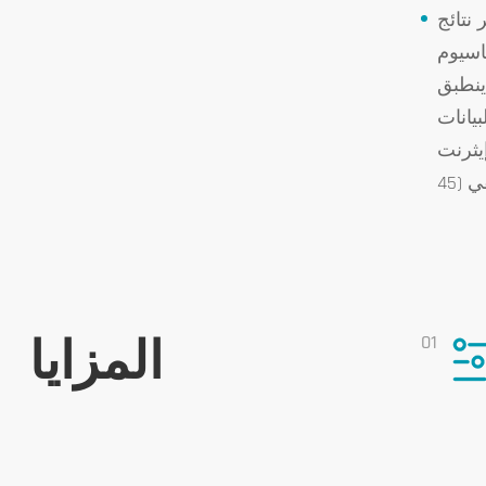
 ودرجة
 محتوى من
. ينطبق
بيانات
كة RJ-
01
المزايا