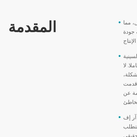
المقدمة
، مما
 جودة
لدرجة، فإنه يقصر
ا. لا
شكلة،
ت Terra Scientific سلسلة NewtonX In-Line XRF Analyzer المصممة لتفوق في الكشف في الوقت الحقيقي على الإنترنت
مة عن
 فعال مع أدوات
تتطلب
حقيقي