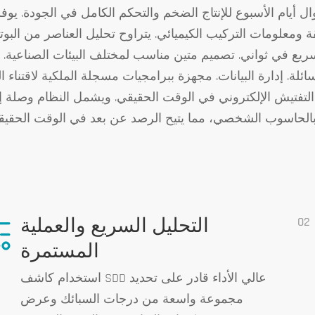
الأسبوع للإنتاج الضخم والتحكم الكامل في الجودة. يوفر نتائج PASS/FAIL
مات التركيب الكيميائي. يتراوح تحليل العناصر من البوتاسيوم (K) إلى اليورانيوم (U)، مع نطاق
عطي نتائج التحليل السريع في ثواني. تصميم متين مناسب لمختلف البيئات الصناعية
ئلة. إدارة البيانات. مجهزة ببرامجيات مسجلة الملكية لاقتناء ال
فتيش الإلكتروني في الوقت الحقيقي. ويشمل النظام وصلة إيثرنت (منفذ شب
02
التحليل السريع والعملية
المستمرة
استخدام كاشف SDD عالي الأداء قادر على تحديد
مجموعة واسعة من درجات السبائك وعرض