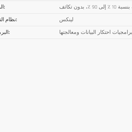
9 ٪، بدون تكاثف
الرطوبة:
لينكس
نظام التشغيل:
امجيات احتكار البيانات ومعالجتها
البرمجيات: