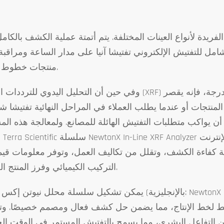
يدة لأنواع العينات المختلفة. يتم أتمتة عملية الكشف بالكامل
امل للتفتيش الإلكتروني تفتيشا آنيا على مدار الساعة ومراقبة
منتجات خطوط الإنتاج.
وفي حين أن التحليل اليدوي للترددات السينية (XRF) يستخدم كطريقة فعالة لتحليل المواد المعدنية وتحديد ا
تجات أو عندما يطلب العملاء في المراحل النهائية تفتيشا شامل
 أن يواكب متطلبات التفتيش الهائلة للمصانع. ولمعالجة هذه الم
قدم
ة كفاءة الكشف، وتقلل من تكاليف العمل، وتوفر معلومات قي
التركيب الكيميائي وفرز المنتج الخاطئ.
يمكن تشكيل سلسلة محلل نيوتن إكس آر إف (بالإنجليزية: NewtonX In-Line) بشكل مخصص ودمجها بشكل
خطيط لخط الإنتاج، مما يضمن حل كشف فعال ومصمم خصيصًا. و
نى من التفاعل البشري، مما يسمح بالتفتيش المستمر في الوقت ال