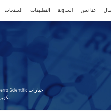
صال
عنا نحن
المدوّنة
التطبيقات
المنتجات
تكوين