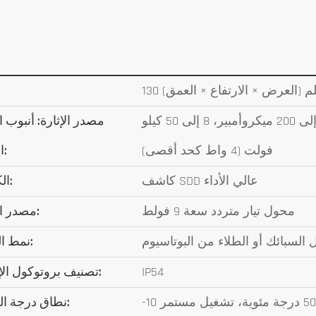
الأبعا
أنود روديوم أو تنغستن مستهدف (محسن للاستخدام)، 5 إلى 200 ميكروأمبير، 8 إلى 50 كيلو
مصدر الإثارة: أنبوب 
فولت (4 واط كحد أقصى)
السينية:
كاشف SDD عالي الأداء
الكاشف:
محول تيار متردد سعة 9 فولط
مصدر الطاقة:
نمط التحليل:
IP54
تصنيف بروتوكول الإنترنت:
نطاق درجة الحرارة: