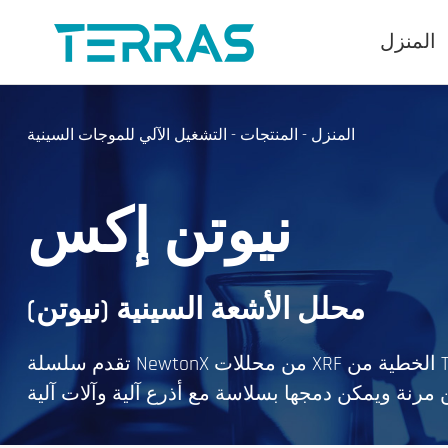
المنزل
المنزل
-
المنتجات
-
التشغيل الآلي للموجات السينية
نيوتن إكس
محلل الأشعة السينية (نيوتن)
تقدم سلسلة NewtonX من محللات XRF الخطية من Terra Scientific خيارات
 مرنة ويمكن دمجها بسلاسة مع أذرع آلية وآلات آلية