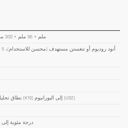
130 ملم × 96 ملم × 300 ملم (العرض × الارتفاع × العمق)
نطاق تحليل السبائك أو الطلاء من البوتاسيوم (K19) إلى اليورانيوم (U92)
-10 درجة مئوية إلى 50 درجة مئوية، تشغيل مستمر