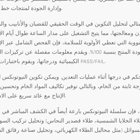
وإدارة الجودة لمنتجات خط الإنتاج.
 مثالي لتحليل التكوين في الوقت الحقيقي للقضبان والأنابيب وال
ادن ومعالجتها، مما يتيح التشغيل على مدار الساعة طوال أيام ال
نووية التي تعطي الأولوية للسلامة، فإن الفحص الشامل عبر الإ
مفضل على أخذ العينات العشوائية لضمان معايير جودة المنتج بنسبة 100%. ويقدم معلومات مفصلة عن تر
الكيميائية ودرجاتها، ويقوم باختبارات جودة PASS/FAIL.
م في درجها أثناء عمليات التعدين. ويمكن تكوين النيوتونكس ل
جة ثابتة من الخام، وبالتالي توفير تكاليف المواد الخام وتحسين
الإنتاج مع عائد سريع على الاستثمار.
لب، فإن سلسلة النيوتونكس بارعة أيضاً في الكشف المباشر في 
اء الخلايا الشمسية، طلاء قصدير النحاس) وتحليل تركيب السوا