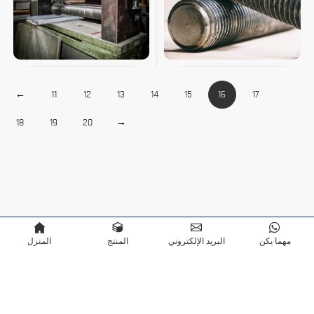
←
11
12
13
14
15
16
17
18
19
20
→
مهما يكن
البريد الإلكتروني
المنتج
المنزل
Copyright © Terra Scientific Instrument Co.,Ltd. مدعوم بواسطة
سياسة الخصوصية
Bontop