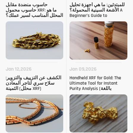
للمبتدئين: ما هي أجهزة تحليل
حاسوب منضدة مقابل
الأشعة السينية المحمولة؟ A
حاسوب محمول XRF: ما هو
Beginner's Guide to
المحلل المناسب لسير عملك؟
Elemental Analysis (باللغة
الإنجليزية)
Jan 12,2026
Jan 09,2026
Handheld XRF for Gold: The
الكشف عن التزييف والتزوير:
Ultimate Tool for Instant
سلاح سري لتاجر المعادن
Purity Analysis (باللغة
الثمينة (محلل XRF)
الإنجليزية)