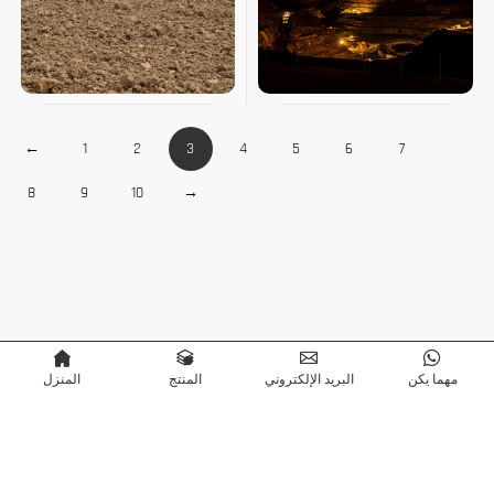
←
1
2
3
4
5
6
7
8
9
10
→
مهما يكن
البريد الإلكتروني
المنتج
المنزل
Copyright © Terra Scientific Instrument Co.,Ltd. مدعوم بواسطة
سياسة الخصوصية
Bontop